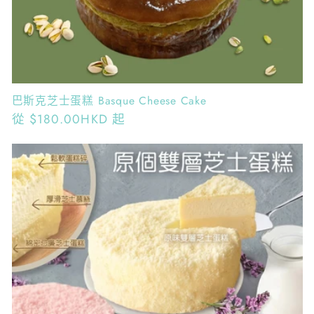
巴斯克芝士蛋糕 Basque Cheese Cake
定
從
$180.00HKD
起
價