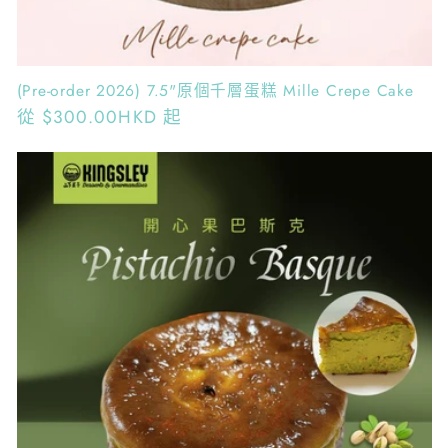
(Pre-order 2026) 7.5"原個千層蛋糕 Mille Crepe Cake
定
從
$300.00HKD
起
價
Kingsley Cafe
CHAT WITH US
👋🏻 請直接留言，小幫手會盡快回覆。 📢 最新消
息/加入群組： 請點擊(?)Help，獲取專屬連結！」
We will be back in a few minutes
Select an Agent
Kingsley Cafe
KC
Chat Now
Customer Service