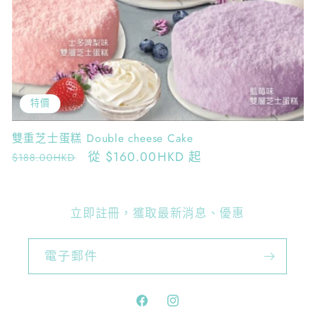
特價
雙重芝士蛋糕 Double cheese Cake
定
售
從
$160.00HKD
起
$188.00HKD
價
價
立即註冊，獲取最新消息、優惠
電子郵件
Facebook
Instagram