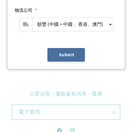
立即註冊，獲取最新消息、優惠
電子郵件