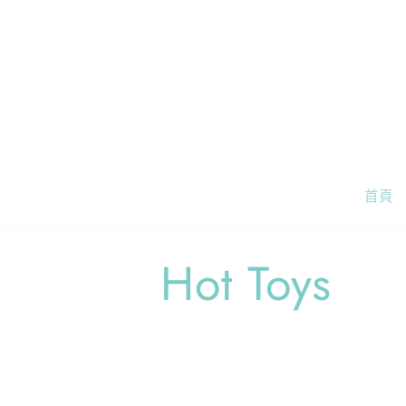
跳至內
容
首頁
商
Hot Toys
品
系