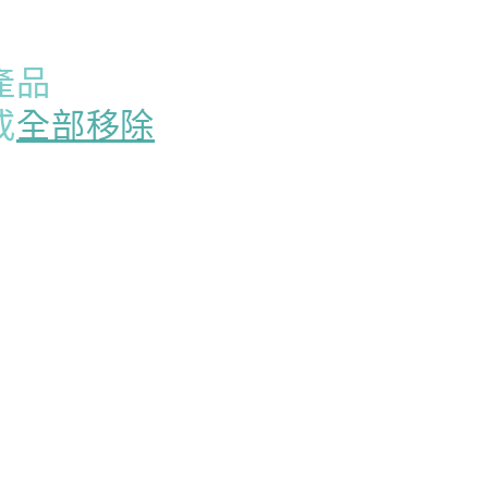
Kingsley Cafe
CHAT WITH US
產品
👋🏻 請直接留言，小幫手會盡快回
覆。 📢 最新消息/加入群組： 請點擊
(?)Help，獲取專屬連結！」
或
全部移除
We will be back in a few minutes
Select an Agent
Kingsley Cafe
KC
Chat Now
Customer Service