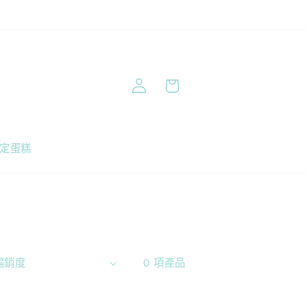
購
登
物
入
車
定蛋糕
0 項產品