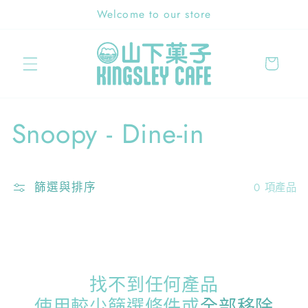
跳至內
Welcome to our store
容
購
物
車
商
Snoopy - Dine-in
品
篩選與排序
系
0 項產品
列
:
找不到任何產品
使用較少篩選條件或
全部移除