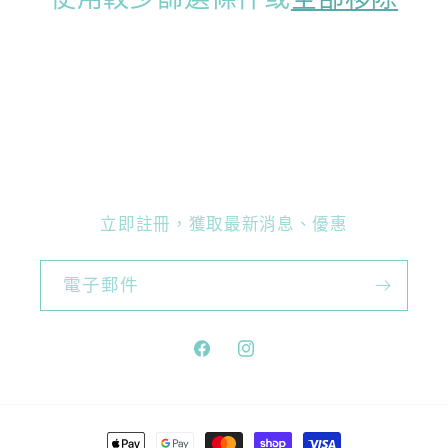
Kingsley Cafe
CHAT WITH US
👋🏻 請直接留言，小幫手會盡快回覆。 📢 最新消
息/加入群組： 請點擊(?)Help，獲取專屬連結！」
We will be back in a few minutes
Select an Agent
Kingsley Cafe
KC
Chat Now
Customer Service
立即註冊，獲取最新消息、優惠
電子郵件
Facebook
Instagram
付